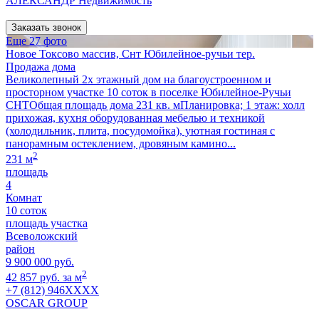
АЛЕКСАНДР Недвижимость
Заказать звонок
Еще 27 фото
Новое Токсово массив, Снт Юбилейное-ручьи тер.
Продажа дома
Великолепный 2х этажный дом на благоустроенном и
просторном участке 10 соток в поселке Юбилейное-Ручьи
СНТОбщая площадь дома 231 кв. мПланировка; 1 этаж: холл
прихожая, кухня оборудованная мебелью и техникой
(холодильник, плита, посудомойка), уютная гостиная с
панорамным остеклением, дровяным камино...
2
231 м
площадь
4
Комнат
10 соток
площадь участка
Всеволожский
район
9 900 000 руб.
2
42 857 руб. за м
+7 (812) 946XXXX
OSCAR GROUP