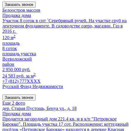
Заказать звонок
Белоостров массив
Продажа дома
Участок 8 соток в снт `Серебряный ручей. На участке сруб на
ленточном фундаменте. В садоводстве озеро, магазин. Газ в
2016 г.
2
120 м
площадь
8 соток
площадь участка
Всеволожский
район
2 950 000 руб.
2
24 583 руб. за м
+7 (812) 777XXXX
Русский Фонд Недвижимости
Заказать звонок
Еще 2 фото
дер. Старая Пустошь, Бенуа ул., д. 18
Продажа дома
Продается загородный дом 221.4 кв. м в к/п "Петровское
Барокко". Площадь участка 17 сот. Расположение: коттеджный
посёлок «Петровское Барокко» находится в деревне Красная