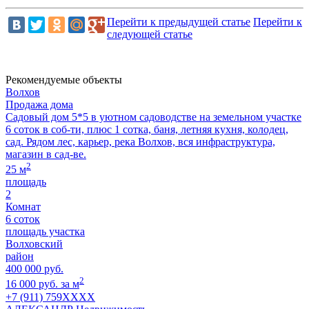
Перейти к предыдущей статье
Перейти к
следующей статье
Рекомендуемые объекты
Волхов
Продажа дома
Садовый дом 5*5 в уютном садоводстве на земельном участке
6 соток в соб-ти, плюс 1 сотка, баня, летняя кухня, колодец,
сад. Рядом лес, карьер, река Волхов, вся инфраструктура,
магазин в сад-ве.
2
25 м
площадь
2
Комнат
6 соток
площадь участка
Волховский
район
400 000 руб.
2
16 000 руб. за м
+7 (911) 759XXXX