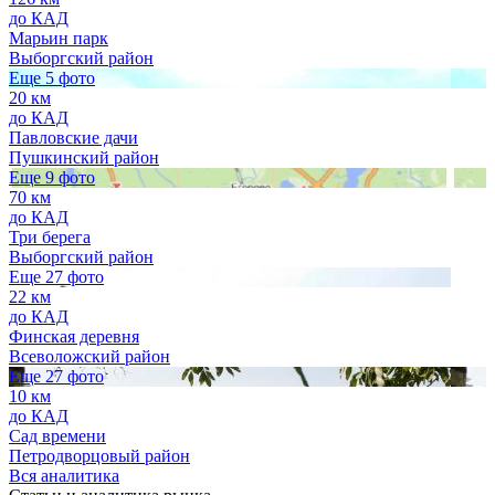
до КАД
Марьин парк
Выборгский район
Еще 5 фото
20 км
до КАД
Павловские дачи
Пушкинский район
Еще 9 фото
70 км
до КАД
Три берега
Выборгский район
Еще 27 фото
22 км
до КАД
Финская деревня
Всеволожский район
Еще 27 фото
10 км
до КАД
Сад времени
Петродворцовый район
Вся аналитика