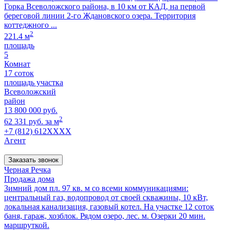
Горка Всеволожского района, в 10 км от КАД, на первой
береговой линии 2-го Ждановского озера. Территория
коттеджного ...
2
221.4 м
площадь
5
Комнат
17 соток
площадь участка
Всеволожский
район
13 800 000 руб.
2
62 331 руб. за м
+7 (812) 612XXXX
Агент
Заказать звонок
Черная Речка
Продажа дома
Зимний дом пл. 97 кв. м со всеми коммуникациями:
центральный газ, водопровод от своей скважины, 10 кВт,
локальная канализация, газовый котел. На участке 12 соток
баня, гараж, хозблок. Рядом озеро, лес. м. Озерки 20 мин.
маршруткой.