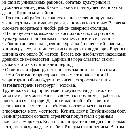
из самых уникальных районов, богатых культурным и
духовным наследием. Какие главные преимущества покупки
дачи в Тосненском районе:
• Тосненский район находится на пересечении крупных
транспортных автомагистралей, с помощью которых Вы легко
сможете добраться в любой район северной столицы.
• Вы получаете возможность воспользоваться огромным
культурным и природным наследием, посетив известные
Саблинские пещеры, древние курганы. Тосненский водопад,
к примеру, входит в число самых широких водопадов Европы,
ширина его около 30 метров. Берега рек изобилуют находками
древних окаменелостей. Царицына гора славится своим
лыжным отдыхом в зимний период.
• Отличная инфраструктура и возможность пользоваться
всеми благами территориального местоположения. На
территории района будет проложена скоростная линия
автомагистрали Петербург – Москва.
Трубниковый бор привлекает покупателей дач тем, что
многие из них хотят жить в своем частном доме, а работать
или учиться в городе. Дачники давно облюбовали эти
великолепные места, а любители поохотиться навсегда
влюбляются в эту местность. Купить дачу в Трубниковом бору
Ленинградской области стремятся покупатели с разным
показателем дохода. Если вы планируете проводить не только
лето, но и зиму на даче, выбирайте дом с отоплением. В этом