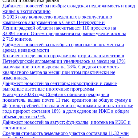
Статьи и аналитика рынка
Дайджест новостей за ноябрь: складская недвижимость и ввод
жилья в эксплуатацию
В 2023 году количество введенных в эксплуатацию
комплексов апартаментов в Санкт-Петербурге и
Ленинградской области насчитывает 110 проектов на
33 891 юнит. Объем предложения на рынке увеличился на
2 719 юнитов.
Дайджест новостей за октябрь: сервисные апартаменты и
аренда недвижимости
Количество сделок по продаже квартир и апартаментов в
Петербургской агломерации увеличилось за месяц на 17%,
выручка при этом выросла на 18%. Средняя стоимость
квадратного метра за месяц при этом практически не
изменилась.
Дайджест новостей за сентябрь: новостройки и самые
выгодные льготные ипотечные программы
В августе 2023 года Сбербанк обновил рекордный
показатель, выдав почти 11 тыс. кредитов на общую сумму в
46,5 млрд рублей. По сравнению с данными за июль этого же
года прирост составил 18%, а доля сделок на ИЖС в общем
объеме достигла 9%.
Дайджест новостей за август: фуд-холлы, ипотека на ИЖС и
гостиницы
Средняя стоимость земельного участка составила 11,32 млн