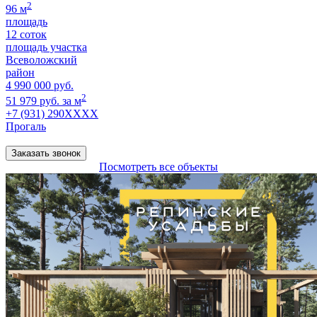
2
96 м
площадь
12 соток
площадь участка
Всеволожский
район
4 990 000 руб.
2
51 979 руб. за м
+7 (931) 290XXXX
Прогаль
Заказать звонок
Посмотреть все объекты