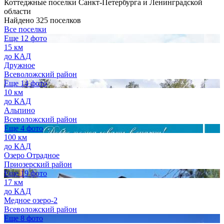
Коттеджные поселки Санкт-Петербурга и Ленинградской
области
Найдено 325 поселков
Все поселки
Еще 12 фото
15 км
до КАД
Дружное
Всеволожский район
Еще 14 фото
10 км
до КАД
Альпино
Всеволожский район
Еще 4 фото
100 км
до КАД
Озеро Отрадное
Приозерский район
Еще 19 фото
17 км
до КАД
Медное озеро-2
Всеволожский район
Еще 8 фото