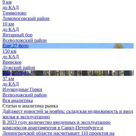
9 км
до КАД
Тиммолово
Ломоносовский район
10 км
до КАД
Янтарный бор
Всеволожский район
Еще 27 фото
150 км
до КАД
Вревское
Лужский район
Еще 15 фото
37 км
до КАД
Изумрудные Горки
Всеволожский район
Вся аналитика
Статьи и аналитика рынка
Дайджест новостей за ноябрь: складская недвижимость и ввод
жилья в эксплуатацию
В 2023 году количество введенных в эксплуатацию
комплексов апартаментов в Санкт-Петербурге и
Ленинградской области насчитывает 110 проектов на