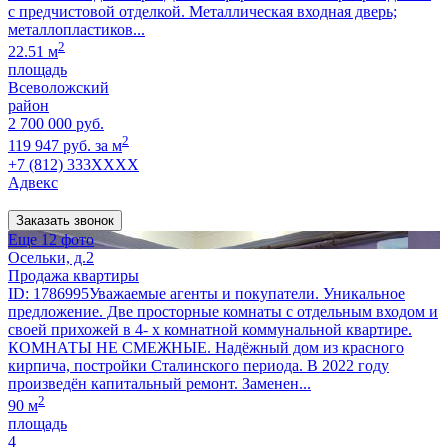
с предчистовой отделкой. Металлическая входная дверь;
металлопластиков...
2
22.51 м
площадь
Всеволожский
район
2 700 000 руб.
2
119 947 руб. за м
+7 (812) 333XXXX
Адвекс
Заказать звонок
Еще 12 фото
Осельки, д.2
Продажа квартиры
ID: 1786995Уважаемые агенты и покупатели. Уникальное
предложение. Две просторные комнаты с отдельным входом и
своей прихожей в 4- х комнатной коммунальной квартире.
КОМНАТЫ НЕ СМЕЖНЫЕ. Надёжный дом из красного
кирпича, постройки Сталинского периода. В 2022 году
произведён капитальный ремонт. Заменен...
2
90 м
площадь
4