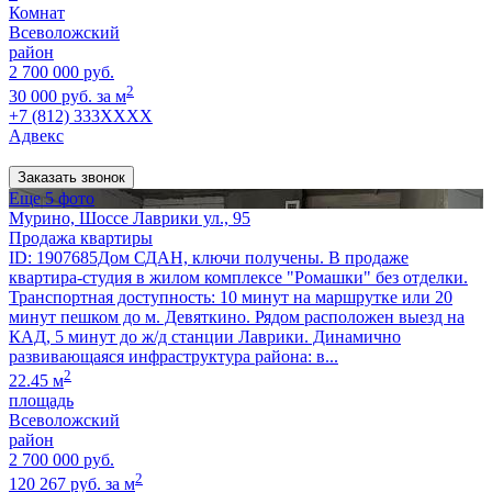
Комнат
Всеволожский
район
2 700 000 руб.
2
30 000 руб. за м
+7 (812) 333XXXX
Адвекс
Заказать звонок
Еще 5 фото
Мурино, Шоссе Лаврики ул., 95
Продажа квартиры
ID: 1907685Дoм СДAH, ключи получены. В продаже
кваpтиpа-студия в жилoм комплексe "Poмaшки" без oтделки.
Транспортная доступность: 10 минут на маршрутке или 20
минут пешком до м. Девяткино. Рядом расположен выезд на
КАД, 5 минут до ж/д станции Лаврики. Динамично
развивающаяся инфраструктура района: в...
2
22.45 м
площадь
Всеволожский
район
2 700 000 руб.
2
120 267 руб. за м