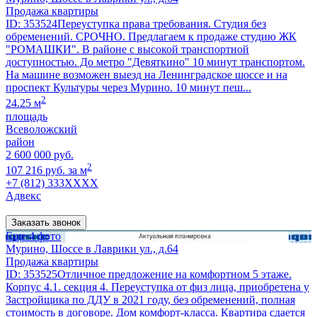
Продажа квартиры
ID: 353524Переуступка права требования. Студия без
обременений. СРОЧНО. Предлагаем к продаже студию ЖК
"РОМАШКИ". В районе с высокой транспортной
доступностью. До метро "Девяткино" 10 минут транспортом.
На машине возможен выезд на Ленинградское шоссе и на
проспект Культуры через Мурино. 10 минут пеш...
2
24.25 м
площадь
Всеволожский
район
2 600 000 руб.
2
107 216 руб. за м
+7 (812) 333XXXX
Адвекс
Заказать звонок
Еще 4 фото
Мурино, Шоссе в Лаврики ул., д.64
Продажа квартиры
ID: 353525Отличное предложение на комфортном 5 этаже.
Корпус 4.1. секция 4. Переуступка от физ лица, приобретена у
Застройщика по ДДУ в 2021 году, без обременений, полная
стоимость в договоре. Дом комфорт-класса. Квартира сдается