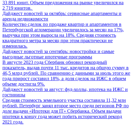
33 891 юнит. Объем предложения на рынке увеличился на
2 719 юнитов.
Дайджест новостей за октябрь: сервисные апартаменты и
аренда недвижимости
Количество сделок по продаже квартир и апартаментов в
Петербургской агломерации увеличилось за месяц на 17%,
выручка при этом выросла на 18%. Средняя стоимость
квадратного метра за месяц при этом практически не
изменилась.
Дайджест новостей за сентябрь: новостройки и самые
выгодные льготные ипотечные программы
В августе 2023 года Сбербанк обновил рекордный
показатель, выдав почти 11 тыс. кредитов на общую сумму в
46,5 млрд рублей. По сравнению с данными за июль этого же
года прирост составил 18%, а доля сделок на ИЖС в общем
объеме достигла 9%.
Дайджест новостей за август: фуд-холлы, ипотека на ИЖС и
гостиницы
Средняя стоимость земельного участка составила 11,32 млн
рублей. Петербург занял второе место среди регионов РФ по
доле выдачи «Ипотеки для IT» Сбербанка. Объем выдачи
ипотеки к концу года может побить исторический рекорд
2021 года.