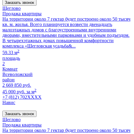
Заказать звонок
Щеглово
Продажа квартиры
На территории около 7 гектар будет построено около 50 тысяч
кв. м. жилья. Всего планируется возвести двенадцать
малоэтажных домов с благоустроенными внутренними
дворами, вместительными парковками и удобным подъездом.
В четырехэтажных домах повышенной комфортности
комплекса «Щегловская усадьба&...
2
59.33 м
площадь
2
Комнат
Всеволожский
район
2 669 850 руб.
2
45 000 руб. за м
+7 (812) 702XXXX
Навис
Заказать звонок
Щеглово
Продажа квартиры
На территории около 7 гектар будет построено около 50 тысяч