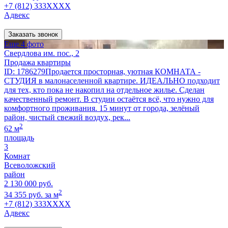
+7 (812) 333XXXX
Адвекс
Заказать звонок
Еще 4 фото
Свердлова им. пос., 2
Продажа квартиры
ID: 1786279Продается просторная, уютная КОМНАТА -
СТУДИЯ в малонаселенной квартире. ИДЕАЛЬНО подходит
для тех, кто пока не накопил на отдельное жилье. Сделан
качественный ремонт. В студии остаётся всё, что нужно для
комфортного проживания. 15 минут от города, зелёный
район, чистый свежий воздух, рек...
2
62 м
площадь
3
Комнат
Всеволожский
район
2 130 000 руб.
2
34 355 руб. за м
+7 (812) 333XXXX
Адвекс