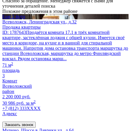
Спасибо за обращение. Менеджер свяжется с Вами для
уточнения деталей поиска
Похожие предложения в этом районе
Еще 2 фото
Всеволожск, Ленинградская ул., д.32
Продажа квартиры
ID: 1787643Продаётся комната 17.1 в трёх комнатной
квартире, застеклённая лоджия с общей кухни. Имеется своё
место в коридоре, на кухне и в ванной для стиральной
машинки. Напротив дома остановка транспорта маршрутка до
станции Всеволожская, маршрутка до метро Финляндский
вокзал. Рядом остановка марш...
2
71 м
площадь
3
Комнат
Всеволожский
район
2 200 000 руб.
2
30 986 руб. за м
+7 (812) 333XXXX
Адвекс
Заказать звонок
Мурино, Шоссе в Лаврики ул., д.64