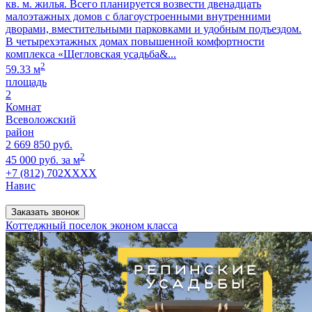
кв. м. жилья. Всего планируется возвести двенадцать
малоэтажных домов с благоустроенными внутренними
дворами, вместительными парковками и удобным подъездом.
В четырехэтажных домах повышенной комфортности
комплекса «Щегловская усадьба&...
2
59.33 м
площадь
2
Комнат
Всеволожский
район
2 669 850 руб.
2
45 000 руб. за м
+7 (812) 702XXXX
Навис
Заказать звонок
Коттеджный поселок эконом класса