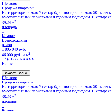
Щеглово
Продажа квартиры
На территории около 7 гектар будет построено около 50 тысяч
вместительными парковками и удобным подъездом. В четырех
2
39.24 м
площадь
1
Комнат
Всеволожский
район
1 805 040 руб.
2
46 000 руб. за м
+7 (812) 702XXXX
Навис
Заказать звонок
Щеглово
Продажа квартиры
На территории около 7 гектар будет построено около 50 тысяч
вместительными парковками и удобным подъездом. В четырех
2
38.23 м
площадь
1
Комнат