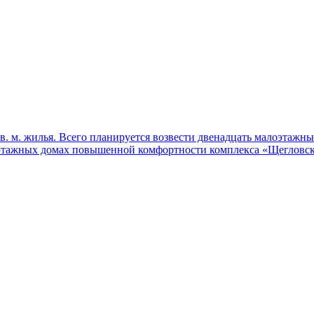
 кв. м. жилья. Всего планируется возвести двенадцать малоэтаж
этажных домах повышенной комфортности комплекса «Щегловска