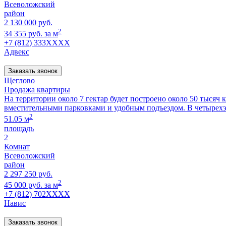
Всеволожский
район
2 130 000 руб.
2
34 355 руб. за м
+7 (812) 333XXXX
Адвекс
Заказать звонок
Щеглово
Продажа квартиры
На территории около 7 гектар будет построено около 50 тысяч
вместительными парковками и удобным подъездом. В четырех
2
51.05 м
площадь
2
Комнат
Всеволожский
район
2 297 250 руб.
2
45 000 руб. за м
+7 (812) 702XXXX
Навис
Заказать звонок