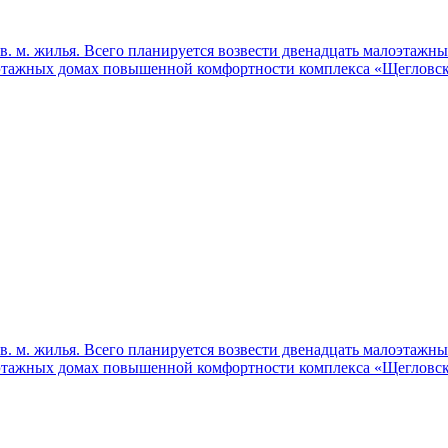
 кв. м. жилья. Всего планируется возвести двенадцать малоэтаж
этажных домах повышенной комфортности комплекса «Щегловска
 кв. м. жилья. Всего планируется возвести двенадцать малоэтаж
этажных домах повышенной комфортности комплекса «Щегловска