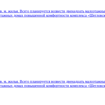
 кв. м. жилья. Всего планируется возвести двенадцать малоэтаж
этажных домах повышенной комфортности комплекса «Щегловска
 кв. м. жилья. Всего планируется возвести двенадцать малоэтаж
этажных домах повышенной комфортности комплекса «Щегловска