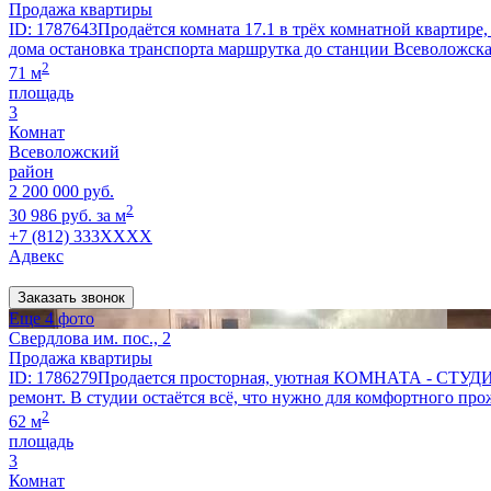
Продажа квартиры
ID: 1787643Продаётся комната 17.1 в трёх комнатной квартире,
дома остановка транспорта маршрутка до станции Всеволожска
2
71 м
площадь
3
Комнат
Всеволожский
район
2 200 000 руб.
2
30 986 руб. за м
+7 (812) 333XXXX
Адвекс
Заказать звонок
Еще 4 фото
Свердлова им. пос., 2
Продажа квартиры
ID: 1786279Продается просторная, уютная КОМНАТА - СТУДИЯ 
ремонт. В студии остаётся всё, что нужно для комфортного прож
2
62 м
площадь
3
Комнат