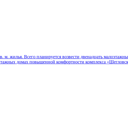
 кв. м. жилья. Всего планируется возвести двенадцать малоэтаж
этажных домах повышенной комфортности комплекса «Щегловска