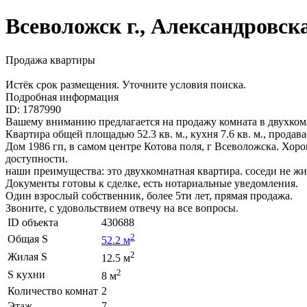
Всеволожск г., Александровская
Продажа квартиры
Истёк срок размещения. Уточните условия поиска.
Подробная информация
ID: 1787990
Вашему вниманию предлагается на продажу комната в двухком
Квартира общей площадью 52.3 кв. м., кухня 7.6 кв. м., продав
Дом 1986 гп, в самом центре Котова поля, г Всеволожска. Хоро
доступности.
наши преимущества: это двухкомнатная квартира. соседи не жи
Документы готовы к сделке, есть нотариальные уведомления.
Один взрослый собственник, более 5ти лет, прямая продажа.
Звоните, с удовольствием отвечу на все вопросы.
ID объекта
430688
2
Общая S
52.2 м
2
Жилая S
12.5 м
2
S кухни
8 м
Количество комнат
2
Этаж
7