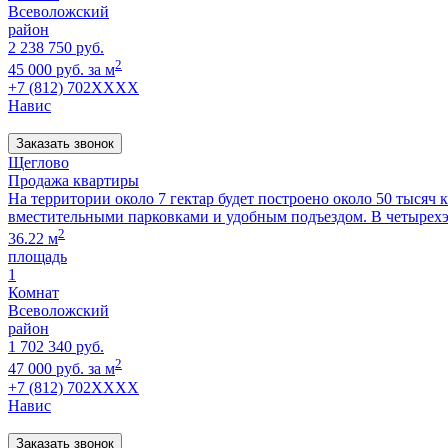
Всеволожский
район
2 238 750 руб.
2
45 000 руб. за м
+7 (812) 702XXXX
Навис
Заказать звонок
Щеглово
Продажа квартиры
На территории около 7 гектар будет построено около 50 тысяч
вместительными парковками и удобным подъездом. В четырех
2
36.22 м
площадь
1
Комнат
Всеволожский
район
1 702 340 руб.
2
47 000 руб. за м
+7 (812) 702XXXX
Навис
Заказать звонок