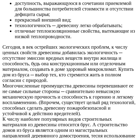
доступность, выражающуюся в сочетании приемлемой
для большинства потребителей стоимости и отсутствии
дефицита сырья;
прекрасный внешний вид;
технологичность ─ древесину легко обрабатывать;
отличные теплоизоляционные свойства, вытекающие из
низкой теплопроводности.
Сегодня, в век острейших экологических проблем, к числу
ценных свойств древесины добавилась экологичность ─
отсутствие эмиссии вредных веществ внутри жилища и
способность, будь она конструкционным или отделочным
материалом, создавать в доме здоровый микроклимат. Купить
дом из бруса ─ выбор тех, кто стремится жить в полном
согласии с природой.
Многочисленные преимущества древесины перевешивают ее
не самые сильные стороны ─ сравнительно невысокую
механическую прочность и способность к горению и легкому
воспламенению. (Впрочем, существует целый ряд технологий,
способных сделать древесину пожаробезопасной и
устойчивой к действию вредителей).
К числу наиболее популярных видов строительных
материалов из древесины относится брус. А строительство
домов из бруса является одним из магистральных
направлений деревянного домостроения, тесня использование