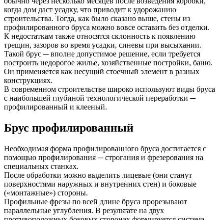
обычно через несколько месяцев после возведения коробки,
когда дом даст усадку, что приводит к удорожанию
строительства. Тогда, как было сказано выше, стены из
профилированного бруса можно вовсе оставить без отделки.
К недостаткам также относятся склонность к появлению
трещин, зазоров во время усадки, синевы при высыхании.
Такой брус ─ вполне допустимое решение, если требуется
построить недорогое жилье, хозяйственные постройки, баню.
Он применяется как несущий стоечный элемент в разных
конструкциях.
В современном строительстве широко используют виды бруса
с наибольшей глубиной технологической переработки ─
профилированный и клееный.
Брус профилированный
Необходимая форма профилированного бруса достигается с
помощью профилирования ─ строгания и фрезерования на
специальных станках.
После обработки можно выделить лицевые (они станут
поверхностями наружных и внутренних стен) и боковые
(«монтажные») стороны.
Профильные фрезы по всей длине бруса прорезывают
параллельные углубления. В результате на двух
противоположных боковых сторонах формируется система