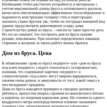
Необходимо точно рассчитать потребность в материалах с
учетом максимальной длины бруса и оптимального распила;
вычислить обеспечивающую эффективное теплосбережение и
надежность конструкции толщину стен и перегородок;
заложить стыки брусьев так, чтобы не пострадал внешний вид
здания; предусмотреть равномерную усадку дома.
Строительство домов из бруса – совсем не такое простое дело.
Но это не означает, что построить дом из бруса своими
руками, невозможно. При наличии определенных навыков,
старании и желании за такую работу можно браться.
Дом из бруса. Цена
К объявлениям «дома из бруса недорого» или «дом из бруса
под ключ недорого» следует относиться с осторожностью,
понимая, что содержание наречия «недорого» и
словосочетания «под ключ» могут широко варьироваться,
означая очень разное, в зависимости от того, какой смысл в
них вкладывает продавец.
Дома из бруса находятся примерно в середине ценового
рейтинга, пропустив вперед строения из монолитного бетона
и кирпича, но опережая каркасные дома. На стоимость одного
квадратного метра непосредственное влияние оказывают
толщина стен, облицовочные материалы (облицовка