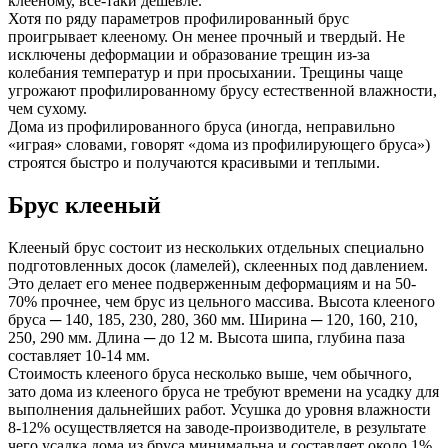
клееному, все-таки дешевле.
Хотя по ряду параметров профилированный брус
проигрывает клееному. Он менее прочный и твердый. Не
исключены деформации и образование трещин из-за
колебания температур и при просыхании. Трещины чаще
угрожают профилированному брусу естественной влажности,
чем сухому.
Дома из профилированного бруса (иногда, неправильно
«играя» словами, говорят «дома из профилирующего бруса»)
строятся быстро и получаются красивыми и теплыми.
Брус клееный
Клееный брус состоит из нескольких отдельных специально
подготовленных досок (ламелей), склеенных под давлением.
Это делает его менее подверженным деформациям и на 50-
70% прочнее, чем брус из цельного массива. Высота клееного
бруса ─ 140, 185, 230, 280, 360 мм. Ширина ─ 120, 160, 210,
250, 290 мм. Длина ─ до 12 м. Высота шипа, глубина паза
составляет 10-14 мм.
Стоимость клееного бруса несколько выше, чем обычного,
зато дома из клееного бруса не требуют времени на усадку для
выполнения дальнейших работ. Усушка до уровня влажности
8-12% осуществляется на заводе-производителе, в результате
чего усадка дома из бруса минимальна и составляет около 1%.