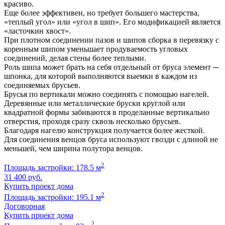
красиво.
Еще более эффективен, но требует большего мастерства,
«теплый угол» или «угол в шип». Его модификацией является
«ласточкин хвост».
При плотном соединении пазов и шипов сборка в перевязку с
коренным шипом уменьшает продуваемость угловых
соединений, делая стены более теплыми.
Роль шипа может брать на себя отдельный от бруса элемент ─
шпонка, для которой выполняются выемки в каждом из
соединяемых брусьев.
Брусья по вертикали можно соединять с помощью нагелей.
Деревянные или металлические бруски круглой или
квадратной формы забиваются в проделанные вертикально
отверстия, проходя сразу сквозь несколько брусьев.
Благодаря нагелю конструкция получается более жесткой.
Для соединения венцов бруса используют гвозди с длиной не
меньшей, чем ширина полутора венцов.
2
Площадь застройки: 178.5 м
31 400 руб.
Купить проект дома
2
Площадь застройки: 195.1 м
Договорная
Купить проект дома
2