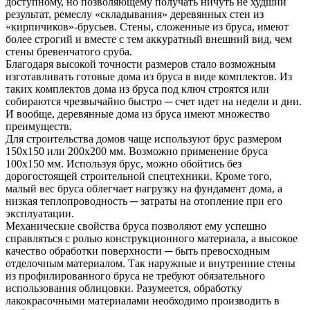
доступному, но позволяющему получать ничуть не худший
результат, ремеслу «складывания» деревянных стен из
«кирпичиков»-брусьев. Стены, сложенные из бруса, имеют
более строгий и вместе с тем аккуратный внешний вид, чем
стены бревенчатого сруба.
Благодаря высокой точности размеров стало возможным
изготавливать готовые дома из бруса в виде комплектов. Из
таких комплектов дома из бруса под ключ строятся или
собираются чрезвычайно быстро ─ счет идет на недели и дни.
И вообще, деревянные дома из бруса имеют множество
преимуществ.
Для строительства домов чаще используют брус размером
150х150 или 200х200 мм. Возможно применение бруса
100х150 мм. Используя брус, можно обойтись без
дорогостоящей строительной спецтехники. Кроме того,
малый вес бруса облегчает нагрузку на фундамент дома, а
низкая теплопроводность ─ затраты на отопление при его
эксплуатации.
Механические свойства бруса позволяют ему успешно
справляться с ролью конструкционного материала, а высокое
качество обработки поверхности ─ быть превосходным
отделочным материалом. Так наружные и внутренние стены
из профилированного бруса не требуют обязательного
использования облицовки. Разумеется, обработку
лакокрасочными материалами необходимо производить в