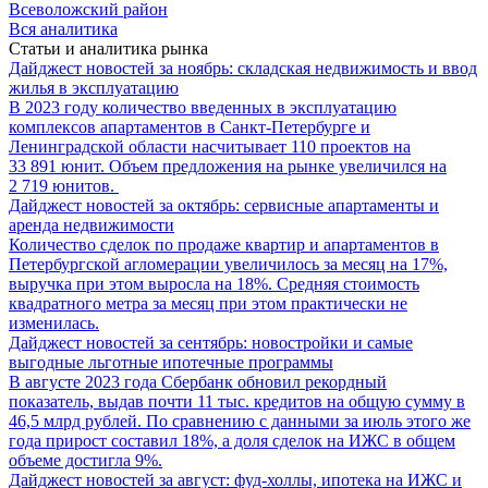
Всеволожский район
Вся аналитика
Статьи и аналитика рынка
Дайджест новостей за ноябрь: складская недвижимость и ввод
жилья в эксплуатацию
В 2023 году количество введенных в эксплуатацию
комплексов апартаментов в Санкт-Петербурге и
Ленинградской области насчитывает 110 проектов на
33 891 юнит. Объем предложения на рынке увеличился на
2 719 юнитов.
Дайджест новостей за октябрь: сервисные апартаменты и
аренда недвижимости
Количество сделок по продаже квартир и апартаментов в
Петербургской агломерации увеличилось за месяц на 17%,
выручка при этом выросла на 18%. Средняя стоимость
квадратного метра за месяц при этом практически не
изменилась.
Дайджест новостей за сентябрь: новостройки и самые
выгодные льготные ипотечные программы
В августе 2023 года Сбербанк обновил рекордный
показатель, выдав почти 11 тыс. кредитов на общую сумму в
46,5 млрд рублей. По сравнению с данными за июль этого же
года прирост составил 18%, а доля сделок на ИЖС в общем
объеме достигла 9%.
Дайджест новостей за август: фуд-холлы, ипотека на ИЖС и