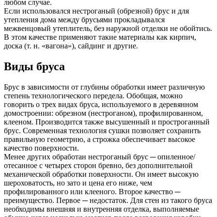
любом случае.
Если использовался нестроганый (обрезной) брус и для
утепления дома между брусьями прокладывался
межвенцовый утеплитель, без наружной отделки не обойтись.
В этом качестве применяют такие материалы как кирпич,
доска (т. н. «вагона»), сайдинг и другие.
Виды бруса
Брус в зависимости от глубины обработки имеет различную
степень технологического передела. Обобщая, можно
говорить о трех видах бруса, используемого в деревянном
домостроении: обрезном (нестроганом), профилированном,
клееном. Производится также высушенный и простроганный
брус. Современная технология сушки позволяет сохранить
правильную геометрию, а строжка обеспечивает высокое
качество поверхности.
Менее других обработан нестроганый брус ─ опиленное/
отесанное с четырех сторон бревно, без дополнительной
механической обработки поверхности. Он имеет высокую
шероховатость, но зато и цена его ниже, чем
профилированного или клееного. Второе качество ─
преимущество. Первое ─ недостаток. Для стен из такого бруса
необходимы внешняя и внутренняя отделка, выполняемые