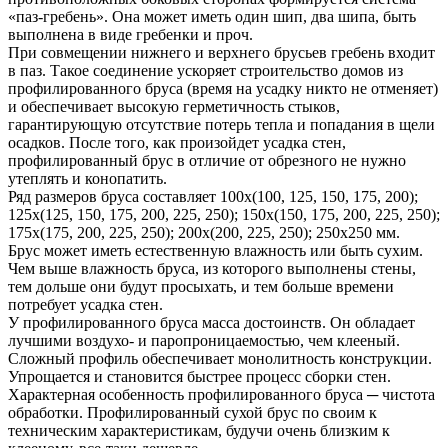
«паз-гребень». Она может иметь один шип, два шипа, быть
выполнена в виде гребенки и проч.
При совмещении нижнего и верхнего брусьев гребень входит
в паз. Такое соединение ускоряет строительство домов из
профилированного бруса (время на усадку никто не отменяет)
и обеспечивает высокую герметичность стыков,
гарантирующую отсутствие потерь тепла и попадания в щели
осадков. После того, как произойдет усадка стен,
профилированный брус в отличие от обрезного не нужно
утеплять и конопатить.
Ряд размеров бруса составляет 100х(100, 125, 150, 175, 200);
125х(125, 150, 175, 200, 225, 250); 150х(150, 175, 200, 225, 250);
175х(175, 200, 225, 250); 200х(200, 225, 250); 250х250 мм.
Брус может иметь естественную влажность или быть сухим.
Чем выше влажность бруса, из которого выполнены стены,
тем дольше они будут просыхать, и тем больше времени
потребует усадка стен.
У профилированного бруса масса достоинств. Он обладает
лучшими воздухо- и паропроницаемостью, чем клееный.
Сложный профиль обеспечивает монолитность конструкции.
Упрощается и становится быстрее процесс сборки стен.
Характерная особенность профилированного бруса ─ чистота
обработки. Профилированный сухой брус по своим к
техническим характеристикам, будучи очень близким к