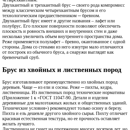
Двухкантный и трехкантный брус ─ своего рода компромисс
между классическим четырехкантным брусом и его
технологическим предшественником ─ бревном.
Двухкантный брус имеет и другие названия – лафет или
полубрус. Его плоские поверхности позволяют обеспечить
плоскость и ровность внешних и внутренних стен и даже
несколько увеличить объем внутреннего пространства дома.
Реже применяется полулафет – бревно, окантованное с одной
стороны. Дома со стенами из него изнутри мало отличаются
от построек из обычного бруса, а снаружи выглядят как
бревенчатый сруб.
Брус из хвойных и лиственных пород
Брус изготавливают преимущественно из хвойных пород
деревьев. Чаще ─ из ели и сосны. Реже ─ пихты, кедра,
лиственницы. Из лиственных пород технические нормативы
(Приложение 1 к «ГОСТ 11047-90. Детали и изделия
деревянные для малоэтажных жилых и общественных зданий.
Технические условия») рекомендуют только осину и березу.
Пихта и ель дешевле другого хвойного сырья. Пихту отличает
красивая естественная текстура, но ее прочность оставляет
желать лучшего.
Лиственница не гниет на протяжении многих десятков лет, но