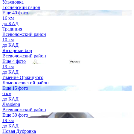
Ульяновка
Тосненский район
Еще 40 фото
16 км
до КАД
Традиция
Всеволожский район
10 км
до КАД
Янтарный бор
Всеволожский район
Еще 4 фото
19 км
до КАД
Имение Оржицкого
Ломоносовский район
Еще 15 фото
6 км
до КАД
Ламбери
Всеволожский район
Еще 30 фото
19 км
до КАД
Новая Дубровка