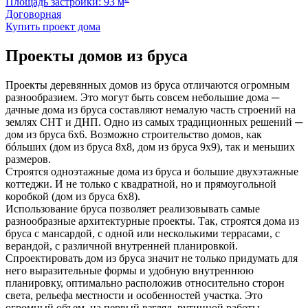
Площадь застройки: 93 м
Договорная
Купить проект дома
Проекты домов из бруса
Проекты деревянных домов из бруса отличаются огромным
разнообразием. Это могут быть совсем небольшие дома ─
дачные дома из бруса составляют немалую часть строений на
землях СНТ и ДНП. Одно из самых традиционных решений ─
дом из бруса 6х6. Возможно строительство домов, как
бóльших (дом из бруса 8х8, дом из бруса 9х9), так и меньших
размеров.
Строятся одноэтажные дома из бруса и большие двухэтажные
коттеджи. И не только с квадратной, но и прямоугольной
коробкой (дом из бруса 6х8).
Использование бруса позволяет реализовывать самые
разнообразные архитектурные проекты. Так, строятся дома из
бруса с мансардой, с одной или несколькими террасами, с
верандой, с различной внутренней планировкой.
Спроектировать дом из бруса значит не только придумать для
него выразительные формы и удобную внутреннюю
планировку, оптимально расположив относительно сторон
света, рельефа местности и особенностей участка. Это
огромный объем, на первый взгляд, рутинной работы.