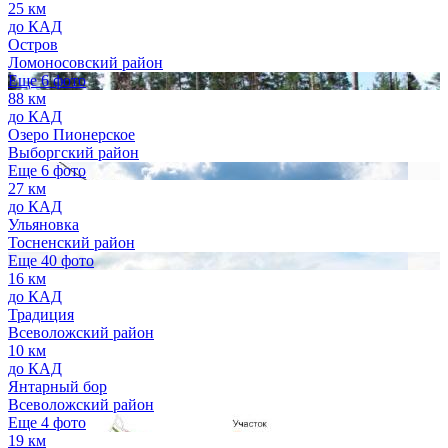
25 км
до КАД
Остров
Ломоносовский район
Еще 6 фото
88 км
до КАД
Озеро Пионерское
Выборгский район
Еще 6 фото
27 км
до КАД
Ульяновка
Тосненский район
Еще 40 фото
16 км
до КАД
Традиция
Всеволожский район
10 км
до КАД
Янтарный бор
Всеволожский район
Еще 4 фото
19 км