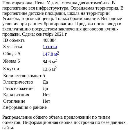
Новосаратовка. Нева. У дома стоянка для автомобиля. В
перспективе вся инфраструктура. Охраняемая территория. В
перспективе детские площадки, школа на территории
Усадьбы, торговый центр. Только бронирование. Выгодные
условия при раннем бронировании. Продажа после ввода в
эксплуатацию посредством заключения договоров купли-
продажи. Сдача: сентябрь 2021 г.
ID объекта
408884
S участка
1 сотка
2
Общая S
147.8 м
2
Жилая S
84.6 м
2
S кухни
13.6 м
Количество комнат
5
Электричество
Да
Газоснабжение
Да
Канализация
Нет
Отопление
Нет
Информация о районе
Распределение общего объема предложений по типам
объектов. Информационная сводка построена по базе данных
сайта.