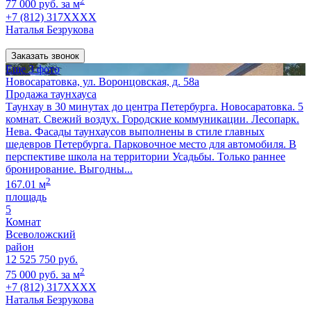
2
77 000 руб. за м
+7 (812) 317XXXX
Наталья Безрукова
Заказать звонок
Еще 3 фото
Новосаратовка, ул. Воронцовская, д. 58а
Продажа таунхауса
Таунхау в 30 минутах до центра Петербурга. Новосаратовка. 5
комнат. Свежий воздух. Городские коммуникации. Лесопарк.
Нева. Фасады таунхаусов выполнены в стиле главных
шедевров Петербурга. Парковочное место для автомобиля. В
перспективе школа на территории Усадьбы. Только раннее
бронирование. Выгодны...
2
167.01 м
площадь
5
Комнат
Всеволожский
район
12 525 750 руб.
2
75 000 руб. за м
+7 (812) 317XXXX
Наталья Безрукова