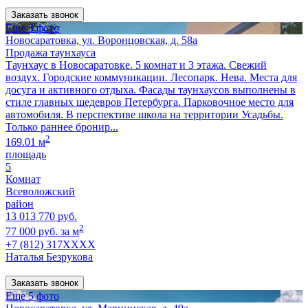
Заказать звонок
Еще 3 фото
Новосаратовка, ул. Воронцовская, д. 58а
Продажа таунхауса
Таунхаус в Новосаратовке. 5 комнат и 3 этажа. Свежий
воздух. Городские коммуникации. Лесопарк. Нева. Места для
досуга и активного отдыха. Фасады таунхаусов выполнены в
стиле главных шедевров Петербурга. Парковочное место для
автомобиля. В перспективе школа на территории Усадьбы.
Только раннее бронир...
2
169.01 м
площадь
5
Комнат
Всеволожский
район
13 013 770 руб.
2
77 000 руб. за м
+7 (812) 317XXXX
Наталья Безрукова
Заказать звонок
Еще 5 фото