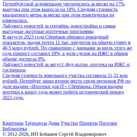
Петербургской агломерации увеличилось за месяц на 17%,
выручка при этом выросла на 18%. Средняя стоимость
квадратного метра за месяц при этом практически не
изменилась.
Дайджест новостей за сентябрь: новостройки и самые
выгодные льготные ипотечные программы
В августе 2023 года Сбербанк обновил рекордный
показатель, выдав почти 11 тыс. кредитов на общую сумму в
46,5 млрд рублей. По сравнению с данными за июль этого же
года прирост составил 18%, а доля сделок на ИЖС в общем
объеме достигла 9%.
Дайджест новостей за август: фуд-холлы, ипотека на ИЖС и
гостиницы
Средняя стоимость земельного участка составила 11,32 млн
рублей. Петербург занял второе место среди регионов РФ по
доле выдачи «Ипотеки для IT» Сбербанка. Объем выдачи
ипотеки к концу года может побить исторический рекорд
2021 года.
Квартиры
Таунхаусы
Дома
Участки
Проекты
Поселки
Библиотека
© 2012-2026, ИП Бобашев Сергей Владимирович