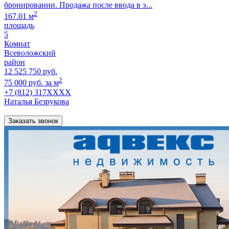
бронировании. Продажа после ввода в э...
2
167.01 м
площадь
5
Комнат
Всеволожский
район
12 525 750 руб.
2
75 000 руб. за м
+7 (812) 317XXXX
Наталья Безрукова
Заказать звонок