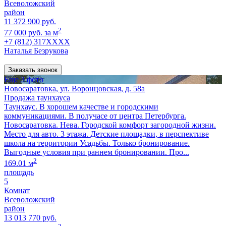
Всеволожский
район
11 372 900 руб.
2
77 000 руб. за м
+7 (812) 317XXXX
Наталья Безрукова
Заказать звонок
Еще 3 фото
Новосаратовка, ул. Воронцовская, д. 58а
Продажа таунхауса
Таунхаус. В хорошем качестве и городскими
коммуникациями. В получасе от центра Петербурга.
Новосаратовка. Нева. Городской комфорт загородной жизни.
Место для авто. 3 этажа. Детские площадки, в перспективе
школа на территории Усадьбы. Только бронирование.
Выгодные условия при раннем бронировании. Про...
2
169.01 м
площадь
5
Комнат
Всеволожский
район
13 013 770 руб.