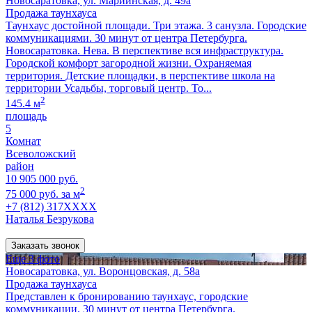
Новосаратовка, ул. Мариинская, д. 49а
Продажа таунхауса
Таунхаус достойной площади. Три этажа. 3 санузла. Городские
коммуникациями. 30 минут от центра Петербурга.
Новосаратовка. Нева. В перспективе вся инфраструктура.
Городской комфорт загородной жизни. Охраняемая
территория. Детские площадки, в перспективе школа на
территории Усадьбы, торговый центр. То...
2
145.4 м
площадь
5
Комнат
Всеволожский
район
10 905 000 руб.
2
75 000 руб. за м
+7 (812) 317XXXX
Наталья Безрукова
Заказать звонок
Еще 3 фото
Новосаратовка, ул. Воронцовская, д. 58а
Продажа таунхауса
Представлен к бронированию таунхаус, городские
коммуникации. 30 минут от центра Петербурга.