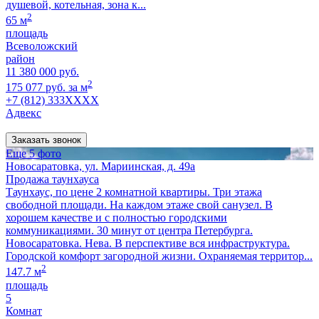
душевой, котельная, зона к...
2
65 м
площадь
Всеволожский
район
11 380 000 руб.
2
175 077 руб. за м
+7 (812) 333XXXX
Адвекс
Заказать звонок
Еще 5 фото
Новосаратовка, ул. Мариинская, д. 49а
Продажа таунхауса
Таунхаус, по цене 2 комнатной квартиры. Три этажа
свободной площади. На каждом этаже свой санузел. В
хорошем качестве и с полностью городскими
коммуникациями. 30 минут от центра Петербурга.
Новосаратовка. Нева. В перспективе вся инфраструктура.
Городской комфорт загородной жизни. Охраняемая территор...
2
147.7 м
площадь
5
Комнат