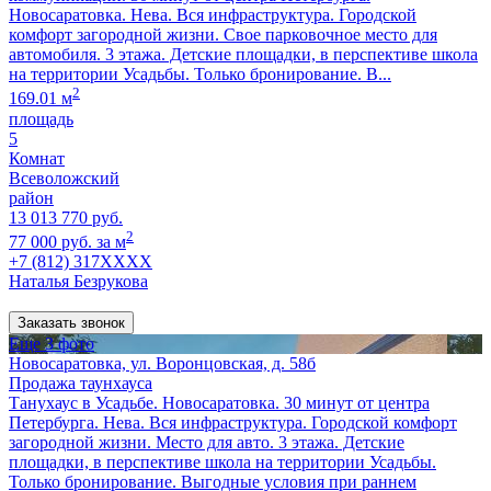
Новосаратовка. Нева. Вся инфраструктура. Городской
комфорт загородной жизни. Свое парковочное место для
автомобиля. 3 этажа. Детские площадки, в перспективе школа
на территории Усадьбы. Только бронирование. В...
2
169.01 м
площадь
5
Комнат
Всеволожский
район
13 013 770 руб.
2
77 000 руб. за м
+7 (812) 317XXXX
Наталья Безрукова
Заказать звонок
Еще 3 фото
Новосаратовка, ул. Воронцовская, д. 58б
Продажа таунхауса
Танухаус в Усадьбе. Новосаратовка. 30 минут от центра
Петербурга. Нева. Вся инфраструктура. Городской комфорт
загородной жизни. Место для авто. 3 этажа. Детские
площадки, в перспективе школа на территории Усадьбы.
Только бронирование. Выгодные условия при раннем