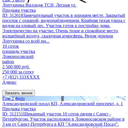
Лопухинка Вилладж ТСН, Лесная ул.
Продажа участка
ID: 312618Замечательный участок в хорошем месте. Закрытый
поселок с охраной, видеонаблюдением. Крайняя тихая улица с
видом на еловый лес. Участок готов к постройке дома.
Электричество на участке. Очень тихое и спокойное место,
волшебный воздух, сказочная атмосфера. Рядом деревня
Лопухинка со всей ин...
10 соток
площадь участка
Ломоносовский
район
2 500 000 руб.
250 000 за сотку
+7 (812) 333XXXX
Адвекс
Заказать звонок
Еще 2 фото
Александровский посад КП, Александровский проспект, д. 1
Продажа участка
ID: 312151Шикарный участок 10 соток рядом с Санкт -
Петербургом. Участок расположен в Ломоносовском районе в
3 км от Санкт-Петербурга в КП "Александровский Посад".