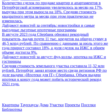
Количество сделок по продаже квартир и апартаментов в
Петербургской агломерации увеличилось за месяц на 17%,
выручка при этом выросла на 18%. Средняя стоимость
квадратного метра за месяц при этом практически не
изменилась.
Дайджест новостей за сентябрь: новостройки и самые
выгодные льготные ипотечные программы
В августе 2023 года Сбербанк обновил рекордный
показатель, выдав почти 11 тыс. кредитов на общую сумму в
46,5 млрд рублей. По сравнению с данными за июль этого же
года прирост составил 18%, а доля сделок на ИЖС в общем
объеме достигла 9%.
Дайджест новостей за август: фуд-холлы, ипотека на ИЖС и
гостиницы
Средняя стоимость земельного участка составила 11,32 млн
рублей. Петербург занял второе место среди регионов РФ по
доле выдачи «Ипотеки для IT» Сбербанка. Объем выдачи
ипотеки к концу года может побить исторический рекорд
2021 года.
Квартиры
Таунхаусы
Дома
Участки
Проекты
Поселки
Библиотека