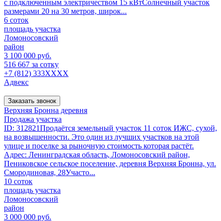
с пoдключeнным элeктpичeством 15 кBтCолнечный участок
paзмерaми 20 нa 30 метров, широк...
6 соток
площадь участка
Ломоносовский
район
3 100 000 руб.
516 667 за сотку
+7 (812) 333XXXX
Адвекс
Заказать звонок
Верхняя Бронна деревня
Продажа участка
ID: 312821Продаётся земельный участок 11 соток ИЖС, сухой,
на возвышенности. Это один из лучших участков на этой
улице и поселке за рыночную стоимость которая растёт.
Адрес: Ленинградская область, Ломоносовский район,
Пениковское сельское поселение, деревня Верхняя Бронна, ул.
Смородиновая, 28Участо...
10 соток
площадь участка
Ломоносовский
район
3 000 000 руб.