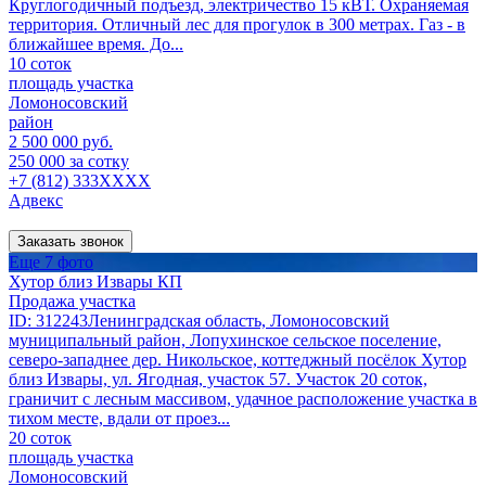
Круглогодичный подъезд, электричество 15 кВТ. Охраняемая
территория. Отличный лес для прогулок в 300 метрах. Газ - в
ближайшее время. До...
10 соток
площадь участка
Ломоносовский
район
2 500 000 руб.
250 000 за сотку
+7 (812) 333XXXX
Адвекс
Заказать звонок
Еще 7 фото
Хутор близ Извары КП
Продажа участка
ID: 312243Ленинградская область, Ломоносовский
муниципальный район, Лопухинское сельское поселение,
северо-западнее дер. Никольское, коттеджный посёлок Хутор
близ Извары, ул. Ягодная, участок 57. Участок 20 соток,
граничит с лесным массивом, удачное расположение участка в
тихом месте, вдали от проез...
20 соток
площадь участка
Ломоносовский