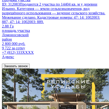
ID: 312083Продаются 2 участка по 14404 кв. м у деревни
Ильино. Категория — земли сельхозназначения, вид
разрешённого использования — ведение сельского хозяйства.
Межевание сделано. Кадастровые номера: 47: 14: 1002003:
887, 47: 14: 1002003: 889.
2.88 Га
площадь участка
Ломоносовский
район
2 800 000 руб.
9 722 за сотку
+7 (812) 333XXXX
Адвекс
Заказать звонок