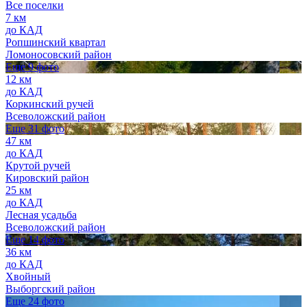
Все поселки
7 км
до КАД
Ропшинский квартал
Ломоносовский район
Еще 9 фото
12 км
до КАД
Коркинский ручей
Всеволожский район
Еще 31 фото
47 км
до КАД
Крутой ручей
Кировский район
25 км
до КАД
Лесная усадьба
Всеволожский район
Еще 14 фото
36 км
до КАД
Хвойный
Выборгский район
Еще 24 фото