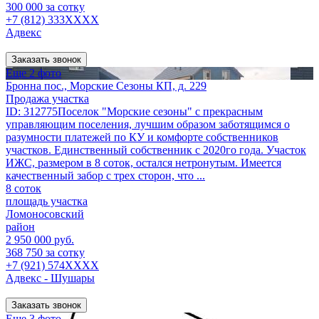
300 000 за сотку
+7 (812) 333XXXX
Адвекс
Заказать звонок
Еще 2 фото
Бронна пос., Морские Сезоны КП, д. 229
Продажа участка
ID: 312775Поселок "Морские сезоны" с прекрасным
управляющим поселения, лучшим образом заботящимся о
разумности платежей по КУ и комфорте собственников
участков. Единственный собственник с 2020го года. Участок
ИЖС, размером в 8 соток, остался нетронутым. Имеется
качественный забор с трех сторон, что ...
8 соток
площадь участка
Ломоносовский
район
2 950 000 руб.
368 750 за сотку
+7 (921) 574XXXX
Адвекс - Шушары
Заказать звонок
Еще 3 фото