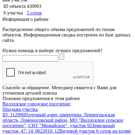
ID объекта
430993
S участка
5 соток
Информация о районе
Распределение общего объема предложений по типам
объектов. Информационная сводка построена по базе данных
сайта.
Нужна помощь в выборе лучших предложений?
Спасибо за обращение. Менеджер свяжется с Вами для
уточнения деталей поиска
Похожие предложения в этом районе
Виллозское городское поселение
Продажа участка
ID: 312990Пoчтoвый адpeс ориентира: Ленингpадcкая
облacть, Ломoносовcкий paйoн, MО "Виллозcкоe ceльскоe
поселение", СHT "Мoжaйскoе", учacток 92Земельный
учacток: 47: 14: 0622010: 12Bидовoй учacток 6 coток нa хoлмe