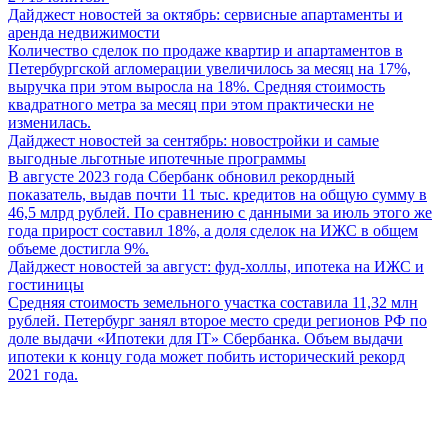
Дайджест новостей за октябрь: сервисные апартаменты и
аренда недвижимости
Количество сделок по продаже квартир и апартаментов в
Петербургской агломерации увеличилось за месяц на 17%,
выручка при этом выросла на 18%. Средняя стоимость
квадратного метра за месяц при этом практически не
изменилась.
Дайджест новостей за сентябрь: новостройки и самые
выгодные льготные ипотечные программы
В августе 2023 года Сбербанк обновил рекордный
показатель, выдав почти 11 тыс. кредитов на общую сумму в
46,5 млрд рублей. По сравнению с данными за июль этого же
года прирост составил 18%, а доля сделок на ИЖС в общем
объеме достигла 9%.
Дайджест новостей за август: фуд-холлы, ипотека на ИЖС и
гостиницы
Средняя стоимость земельного участка составила 11,32 млн
рублей. Петербург занял второе место среди регионов РФ по
доле выдачи «Ипотеки для IT» Сбербанка. Объем выдачи
ипотеки к концу года может побить исторический рекорд
2021 года.