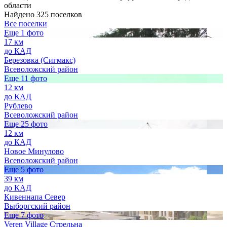
области
Найдено 325 поселков
Все поселки
Еще 1 фото
17 км
до КАД
Березовка (Сигмакс)
Всеволожский район
Еще 11 фото
12 км
до КАД
Рублево
Всеволожский район
Еще 25 фото
12 км
до КАД
Новое Минулово
Всеволожский район
Еще 5 фото
39 км
до КАД
Кивеннапа Север
Выборгский район
Еще 7 фото
Veren Village Стрельна