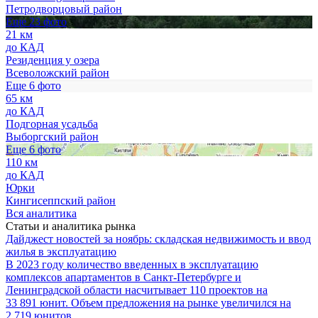
Петродворцовый район
Еще 23 фото
21 км
до КАД
Резиденция у озера
Всеволожский район
Еще 6 фото
65 км
до КАД
Подгорная усадьба
Выборгский район
Еще 6 фото
110 км
до КАД
Юрки
Кингисеппский район
Вся аналитика
Статьи и аналитика рынка
Дайджест новостей за ноябрь: складская недвижимость и ввод
жилья в эксплуатацию
В 2023 году количество введенных в эксплуатацию
комплексов апартаментов в Санкт-Петербурге и
Ленинградской области насчитывает 110 проектов на
33 891 юнит. Объем предложения на рынке увеличился на
2 719 юнитов.