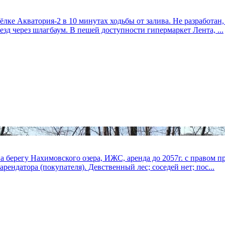
ке Акватория-2 в 10 минутах ходьбы от залива. Не разработан, 
езд через шлагбаум. В пешей доступности гипермаркет Лента, ...
на берегу Нахимовского озера, ИЖС, аренда до 2057г. с правом п
рендатора (покупателя). Девственный лес; соседей нет; пос...