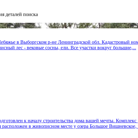
ия деталей поиска
бяжье в Выборгском р-не Ленинградской обл. Кадастровый номер 
исный лес - вековые сосны, ели. Все участки вокруг большие,...
одготовлен к началу строительства дома вашей мечты. Комплекс 
 расположен в живописном месте у озера Большое Вишневское, в