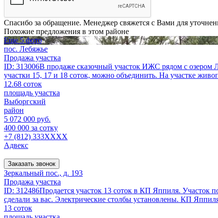
Спасибо за обращение. Менеджер свяжется с Вами для уточнен
Похожие предложения в этом районе
Еще 5 фото
пос. Лебяжье
Продажа участка
ID: 313006В продаже сказочный участок ИЖС рядом с озером Ле
участки 15, 17 и 18 соток, можно объединить. На участке живоп
12.68 соток
площадь участка
Выборгский
район
5 072 000 руб.
400 000 за сотку
+7 (812) 333XXXX
Адвекс
Заказать звонок
Зеркальный пос., д. 193
Продажа участка
ID: 312486Продается участок 13 соток в КП Яппиля. Участок п
сделали за вас. Электрические столбы установлены. КП Яппиля
13 соток
площадь участка