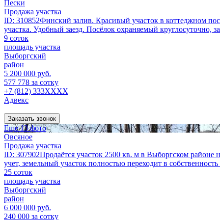
Пески
Продажа участка
ID: 310852Финский залив. Красивый участок в коттеджном посёл
участка. Удобный заезд. Посёлок охраняемый круглосуточно, за
9 соток
площадь участка
Выборгский
район
5 200 000 руб.
577 778 за сотку
+7 (812) 333XXXX
Адвекс
Заказать звонок
Еще 13 фото
Овсяное
Продажа участка
ID: 307902Продаётся участок 2500 кв. м в Выборгском районе 
учет, земельный участок полностью переходит в собственность а
25 соток
площадь участка
Выборгский
район
6 000 000 руб.
240 000 за сотку