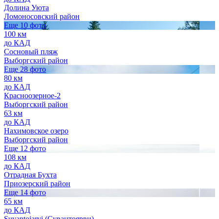
Долина Уюта
Ломоносовский район
Еще 10 фото
100 км
до КАД
Сосновый пляж
Выборгский район
Еще 28 фото
80 км
до КАД
Красноозерное-2
Выборгский район
63 км
до КАД
Нахимовское озеро
Выборгский район
Еще 12 фото
108 км
до КАД
Отрадная Бухта
Приозерский район
Еще 14 фото
65 км
до КАД
Suvantojarvi (Сувантоярви)