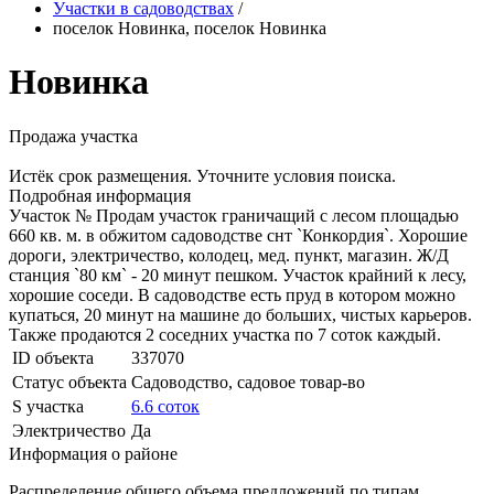
Участки в садоводствах
/
поселок Новинка, поселок Новинка
Новинка
Продажа участка
Истёк срок размещения. Уточните условия поиска.
Подробная информация
Участок № Продам участок граничащий с лесом площадью
660 кв. м. в обжитом садоводстве снт `Конкордия`. Хорошие
дороги, электричество, колодец, мед. пункт, магазин. Ж/Д
станция `80 км` - 20 минут пешком. Участок крайний к лесу,
хорошие соседи. В садоводстве есть пруд в котором можно
купаться, 20 минут на машине до больших, чистых карьеров.
Также продаются 2 соседних участка по 7 соток каждый.
ID объекта
337070
Статус объекта
Садоводство, садовое товар-во
S участка
6.6 соток
Электричество
Да
Информация о районе
Распределение общего объема предложений по типам