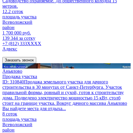
Садоводство охраняемое. До общественного колодца 15
метров.
12.2 соток
площадь участка
Всеволожский
район
1 700 000 руб.
139 344 за сотку
+7 (812) 333XXXX
Адвекс
Заказать звонок
Еще 7 фото
Аньялово
Продажа участка
ID: 310840Продажа земельного участка для дачного
строительства в 30 минутах от Санкт-Петербурга. Участок
правильной формы, ровный и сухой, готов к строительству
дома. Подведено электричество мощностью 15 кВт, столб
стоит на границе участка. Вокруг дачного массива Аньялово
Вы найдете места для отдыха...
8 соток
площадь участка
Всеволожский
район