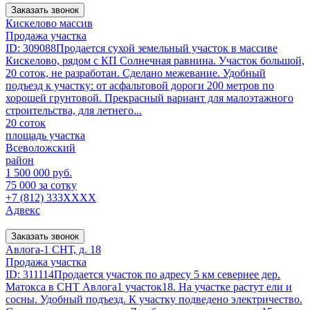
Заказать звонок
Кискелово массив
Продажа участка
ID: 309088Продается сухой земельный участок в массиве
Кискелово, рядом с КП Солнечная равнина. Участок большой,
20 соток, не разработан. Сделано межевание. Удобный
подъезд к участку: от асфальтовой дороги 200 метров по
хорошей грунтовой. Прекрасный вариант для малоэтажного
строительства, для летнего...
20 соток
площадь участка
Всеволожский
район
1 500 000 руб.
75 000 за сотку
+7 (812) 333XXXX
Адвекс
Заказать звонок
Авлога-1 СНТ, д. 18
Продажа участка
ID: 311114Продается участок по адресу 5 км севернее дер.
Матокса в СНТ Авлога1 участок18. На участке растут ели и
сосны. Удобный подъезд. К участку подведено электричество.