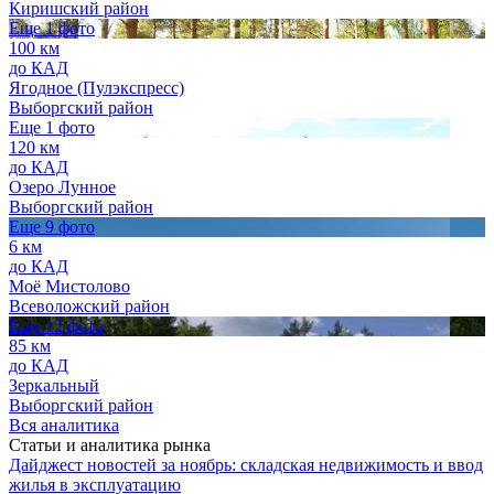
Киришский район
Еще 1 фото
100 км
до КАД
Ягодное (Пулэкспресс)
Выборгский район
Еще 1 фото
120 км
до КАД
Озеро Лунное
Выборгский район
Еще 9 фото
6 км
до КАД
Моё Мистолово
Всеволожский район
Еще 12 фото
85 км
до КАД
Зеркальный
Выборгский район
Вся аналитика
Статьи и аналитика рынка
Дайджест новостей за ноябрь: складская недвижимость и ввод
жилья в эксплуатацию