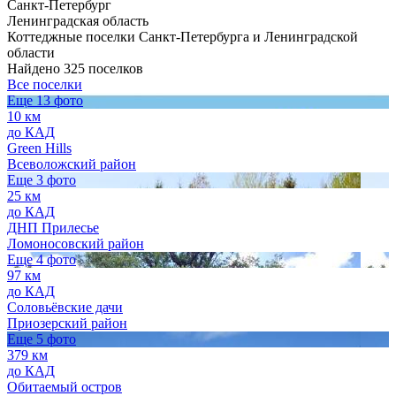
Санкт-Петербург
Ленинградская область
Коттеджные поселки Санкт-Петербурга и Ленинградской
области
Найдено 325 поселков
Все поселки
Еще 13 фото
10 км
до КАД
Green Hills
Всеволожский район
Еще 3 фото
25 км
до КАД
ДНП Прилесье
Ломоносовский район
Еще 4 фото
97 км
до КАД
Соловьёвские дачи
Приозерский район
Еще 5 фото
379 км
до КАД
Обитаемый остров