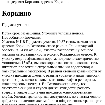
деревня Коркино, деревня Коркино
Коркино
Продажа участка
Истёк срок размещения. Уточните условия поиска.
Подробная информация
Участок №118 Продается участок 10.37 соток, находится в
деревне Коркино Всеволожского района Ленинградской
области, в 14 км от КАД. Участок расположен у лесного
массива на возвышенности рядом с Коркинским озером. К
участку ведет асфальтовая дорога; подведено электричество,
мощностью 15 кВт; высокоскоростная оптоволоконная сеть
интернет; проложен центральный зимний водопровод и
магистральный газопровод. В разной степени удаленности от
участка находятся школы с разным уровнем направленности,
детские сады, всевозможные магазины, кафе и рестораны, а
также торговые центры. Во Всеволожске находится
множество секций и клубов для занятия детей разного
возраста. Рядом с Колтуши находятся конноспортивные
клубы. Удачная транспортная доступность: до участка можно
добраться на личном автомобиле и общественном транспорте.
Все документы готовы, возможна прописка.