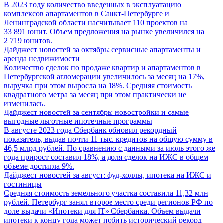
В 2023 году количество введенных в эксплуатацию
комплексов апартаментов в Санкт-Петербурге и
Ленинградской области насчитывает 110 проектов на
33 891 юнит. Объем предложения на рынке увеличился на
2 719 юнитов.
Дайджест новостей за октябрь: сервисные апартаменты и
аренда недвижимости
Количество сделок по продаже квартир и апартаментов в
Петербургской агломерации увеличилось за месяц на 17%,
выручка при этом выросла на 18%. Средняя стоимость
квадратного метра за месяц при этом практически не
изменилась.
Дайджест новостей за сентябрь: новостройки и самые
выгодные льготные ипотечные программы
В августе 2023 года Сбербанк обновил рекордный
показатель, выдав почти 11 тыс. кредитов на общую сумму в
46,5 млрд рублей. По сравнению с данными за июль этого же
года прирост составил 18%, а доля сделок на ИЖС в общем
объеме достигла 9%.
Дайджест новостей за август: фуд-холлы, ипотека на ИЖС и
гостиницы
Средняя стоимость земельного участка составила 11,32 млн
рублей. Петербург занял второе место среди регионов РФ по
доле выдачи «Ипотеки для IT» Сбербанка. Объем выдачи
ипотеки к концу года может побить исторический рекорд