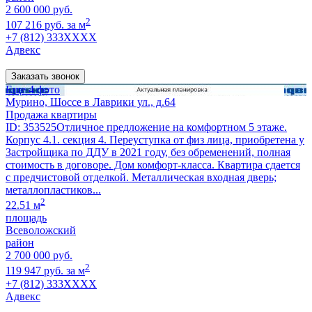
2 600 000 руб.
2
107 216 руб. за м
+7 (812) 333XXXX
Адвекс
Заказать звонок
Еще 4 фото
Мурино, Шоссе в Лаврики ул., д.64
Продажа квартиры
ID: 353525Отличное предложение на комфортном 5 этаже.
Корпус 4.1. секция 4. Переуступка от физ лица, приобретена у
Застройщика по ДДУ в 2021 году, без обременений, полная
стоимость в договоре. Дом комфорт-класса. Квартира сдается
с предчистовой отделкой. Металлическая входная дверь;
металлопластиков...
2
22.51 м
площадь
Всеволожский
район
2 700 000 руб.
2
119 947 руб. за м
+7 (812) 333XXXX
Адвекс