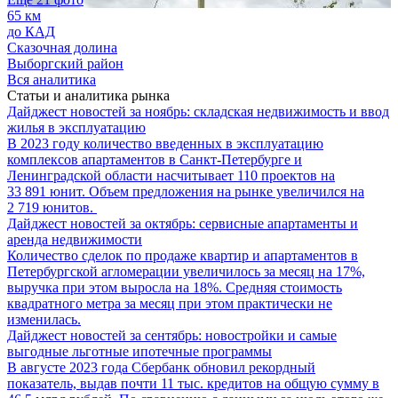
65 км
до КАД
Сказочная долина
Выборгский район
Вся аналитика
Статьи и аналитика рынка
Дайджест новостей за ноябрь: складская недвижимость и ввод
жилья в эксплуатацию
В 2023 году количество введенных в эксплуатацию
комплексов апартаментов в Санкт-Петербурге и
Ленинградской области насчитывает 110 проектов на
33 891 юнит. Объем предложения на рынке увеличился на
2 719 юнитов.
Дайджест новостей за октябрь: сервисные апартаменты и
аренда недвижимости
Количество сделок по продаже квартир и апартаментов в
Петербургской агломерации увеличилось за месяц на 17%,
выручка при этом выросла на 18%. Средняя стоимость
квадратного метра за месяц при этом практически не
изменилась.
Дайджест новостей за сентябрь: новостройки и самые
выгодные льготные ипотечные программы
В августе 2023 года Сбербанк обновил рекордный
показатель, выдав почти 11 тыс. кредитов на общую сумму в