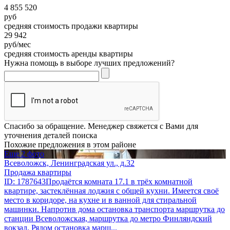
4 855 520
руб
средняя стоимость продажи квартиры
29 942
руб/мес
средняя стоимость аренды квартиры
Нужна помощь в выборе лучших предложений?
Спасибо за обращение. Менеджер свяжется с Вами для
уточнения деталей поиска
Похожие предложения в этом районе
Еще 2 фото
Всеволожск, Ленинградская ул., д.32
Продажа квартиры
ID: 1787643Продаётся комната 17.1 в трёх комнатной
квартире, застеклённая лоджия с общей кухни. Имеется своё
место в коридоре, на кухне и в ванной для стиральной
машинки. Напротив дома остановка транспорта маршрутка до
станции Всеволожская, маршрутка до метро Финляндский
вокзал. Рядом остановка марш...