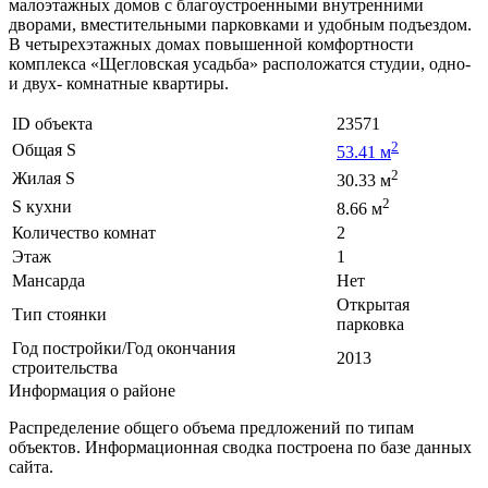
малоэтажных домов с благоустроенными внутренними
дворами, вместительными парковками и удобным подъездом.
В четырехэтажных домах повышенной комфортности
комплекса «Щегловская усадьба» расположатся студии, одно-
и двух- комнатные квартиры.
ID объекта
23571
2
Общая S
53.41 м
2
Жилая S
30.33 м
2
S кухни
8.66 м
Количество комнат
2
Этаж
1
Мансарда
Нет
Открытая
Тип стоянки
парковка
Год постройки/Год окончания
2013
строительства
Информация о районе
Распределение общего объема предложений по типам
объектов. Информационная сводка построена по базе данных
сайта.