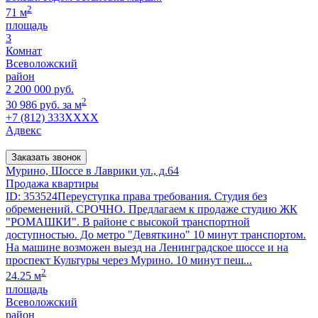
2
71 м
площадь
3
Комнат
Всеволожский
район
2 200 000 руб.
2
30 986 руб. за м
+7 (812) 333XXXX
Адвекс
Заказать звонок
Мурино, Шоссе в Лаврики ул., д.64
Продажа квартиры
ID: 353524Переуступка права требования. Студия без
обременений. СРОЧНО. Предлагаем к продаже студию ЖК
"РОМАШКИ". В районе с высокой транспортной
доступностью. До метро "Девяткино" 10 минут транспортом.
На машине возможен выезд на Ленинградское шоссе и на
проспект Культуры через Мурино. 10 минут пеш...
2
24.25 м
площадь
Всеволожский
район