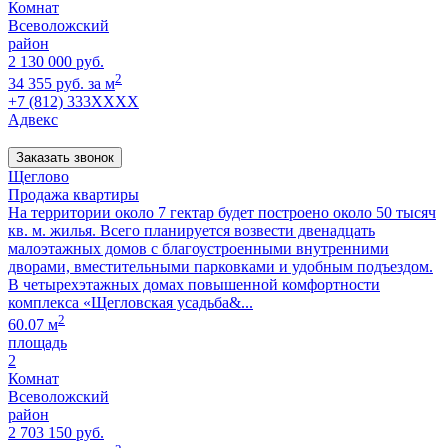
Комнат
Всеволожский
район
2 130 000 руб.
2
34 355 руб. за м
+7 (812) 333XXXX
Адвекс
Заказать звонок
Щеглово
Продажа квартиры
На территории около 7 гектар будет построено около 50 тысяч
кв. м. жилья. Всего планируется возвести двенадцать
малоэтажных домов с благоустроенными внутренними
дворами, вместительными парковками и удобным подъездом.
В четырехэтажных домах повышенной комфортности
комплекса «Щегловская усадьба&...
2
60.07 м
площадь
2
Комнат
Всеволожский
район
2 703 150 руб.