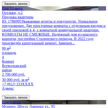
Заказать звонок
Еще 12 фото
Осельки, д.2
Продажа квартиры
ID: 1786995Уважаемые агенты и покупатели. Уникальное
предложение. Две просторные комнаты с отдельным входом и
своей прихожей в 4- х комнатной коммунальной квартире.
КОМНАТЫ НЕ СМЕЖНЫЕ. Надёжный дом из красного
кирпича, постройки Сталинского периода. В 2022 году
произведён капитальный ремонт. Заменен...
2
90 м
площадь
4
Комнат
Всеволожский
район
2 700 000 руб.
2
30 000 руб. за м
+7 (812) 333XXXX
Адвекс
Заказать звонок
Еще 5 фото
Мурино, Шоссе Лаврики ул., 95