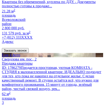
Квартира без обременений, куплена по ДДУ. - Документы
полностью готовы к продаже...
2
21.28 м
площадь
Всеволожский
район
2 800 000 руб.
2
131 579 руб. за м
+7 (812) 333XXXX
Адвекс
Заказать звонок
Еще 4 фото
Свердлова им. пос., 2
Продажа квартиры
ID: 1786279Продается просторная, уютная КОМНАТА -
СТУДИЯ в малонаселенной квартире. ИДЕАЛЬНО подходит
для тех, кто пока не накопил на отдельное жилье. Сделан
качественный ремонт. В студии остаётся всё, что нужно для
комфортного проживания. 15 минут от города, зелёный
район, чистый свежий воздух, рек...
2
62 м
площадь
3