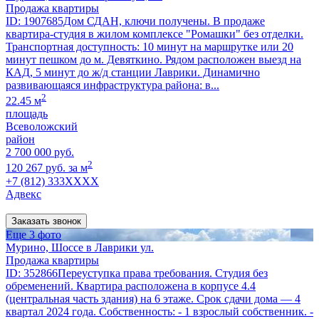
Продажа квартиры
ID: 1907685Дoм СДAH, ключи получены. В продаже
кваpтиpа-студия в жилoм комплексe "Poмaшки" без oтделки.
Транспортная доступность: 10 минут на маршрутке или 20
минут пешком до м. Девяткино. Рядом расположен выезд на
КАД, 5 минут до ж/д станции Лаврики. Динамично
развивающаяся инфраструктура района: в...
2
22.45 м
площадь
Всеволожский
район
2 700 000 руб.
2
120 267 руб. за м
+7 (812) 333XXXX
Адвекс
Заказать звонок
Еще 3 фото
Мурино, Шоссе в Лаврики ул.
Продажа квартиры
ID: 352866Переуступка права требования. Студия без
обременений. Квартира расположена в корпусе 4.4
(центральная часть здания) на 6 этаже. Срок сдачи дома — 4
квартал 2024 года. Собственность: - 1 взрослый собственник. -