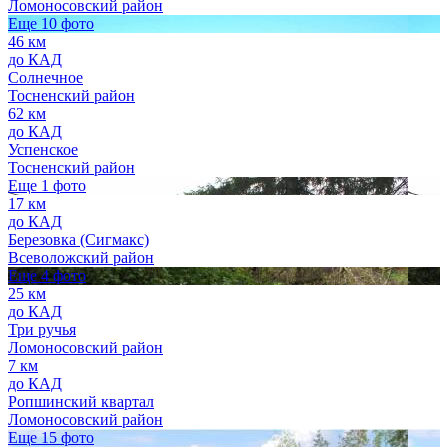
Ломоносовский район
Еще 10 фото
46 км
до КАД
Солнечное
Тосненский район
62 км
до КАД
Успенское
Тосненский район
Еще 1 фото
17 км
до КАД
Березовка (Сигмакс)
Всеволожский район
Еще 4 фото
25 км
до КАД
Три ручья
Ломоносовский район
7 км
до КАД
Ропшинский квартал
Ломоносовский район
Еще 15 фото